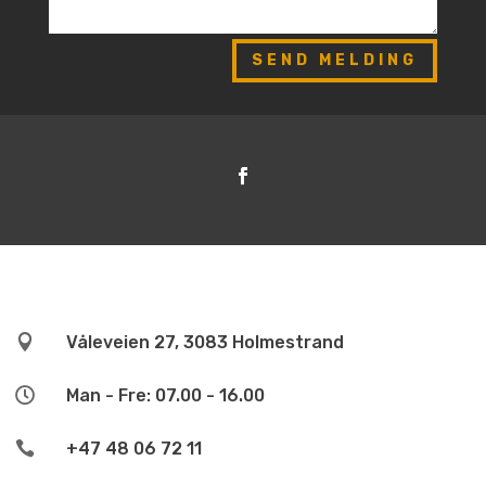
SEND MELDING

Våleveien 27, 3083 Holmestrand

Man - Fre: 07.00 - 16.00

+47 48 06 72 11