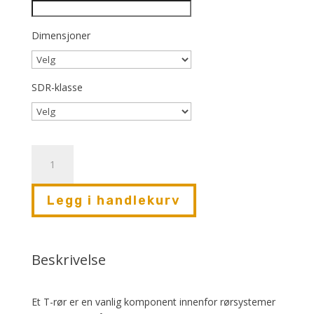
Dimensjoner
SDR-klasse
T-
rør
-
Legg i handlekurv
trykkløst
antall
Beskrivelse
Et T-rør er en vanlig komponent innenfor rørsystemer