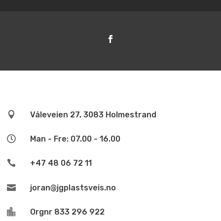

Våleveien 27, 3083 Holmestrand

Man - Fre: 07.00 - 16.00

+47 48 06 72 11

joran@jgplastsveis.no

Orgnr 833 296 922