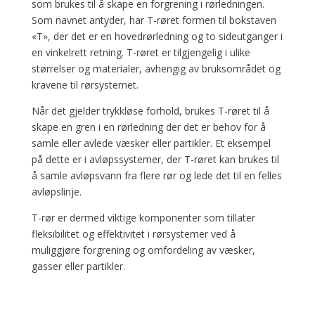
som brukes til å skape en forgrening i rørledningen.
Som navnet antyder, har T-røret formen til bokstaven
«T», der det er en hovedrørledning og to sideutganger i
en vinkelrett retning. T-røret er tilgjengelig i ulike
størrelser og materialer, avhengig av bruksområdet og
kravene til rørsystemet.
Når det gjelder trykkløse forhold, brukes T-røret til å
skape en gren i en rørledning der det er behov for å
samle eller avlede væsker eller partikler. Et eksempel
på dette er i avløpssystemer, der T-røret kan brukes til
å samle avløpsvann fra flere rør og lede det til en felles
avløpslinje.
T-rør er dermed viktige komponenter som tillater
fleksibilitet og effektivitet i rørsystemer ved å
muliggjøre forgrening og omfordeling av væsker,
gasser eller partikler.