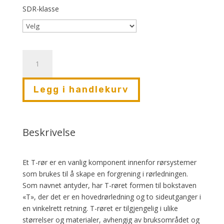
SDR-klasse
T-
rør
-
Legg i handlekurv
for
trykk
antall
Beskrivelse
Et T-rør er en vanlig komponent innenfor rørsystemer
som brukes til å skape en forgrening i rørledningen.
Som navnet antyder, har T-røret formen til bokstaven
«T», der det er en hovedrørledning og to sideutganger i
en vinkelrett retning. T-røret er tilgjengelig i ulike
størrelser og materialer, avhengig av bruksområdet og