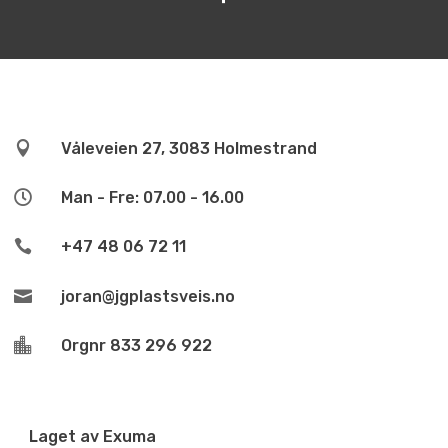

Våleveien 27, 3083 Holmestrand

Man - Fre: 07.00 - 16.00

+47 48 06 72 11

joran@jgplastsveis.no

Orgnr 833 296 922
Laget av Exuma